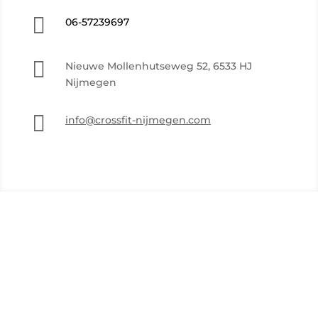

06-57239697

Nieuwe Mollenhutseweg 52, 6533 HJ
Nijmegen

info@crossfit-nijmegen.com