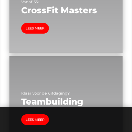
Vanaf 55+
CrossFit Masters
LEES MEER
Klaar voor de uitdaging?
Teambuilding
LEES MEER