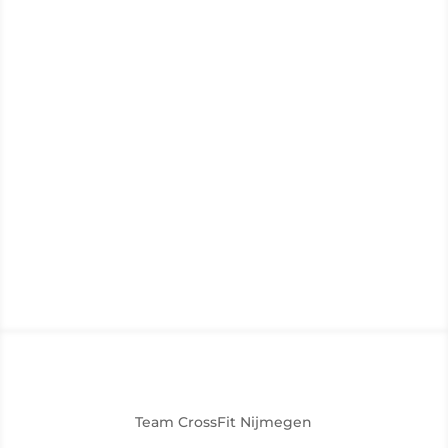
03.
start met groepslessen
Na het voltooien van de Health Check trainingen
ben je van harte welkom om deel te nemen aan
de reguliere WOD’s en specialties!
Team CrossFit Nijmegen